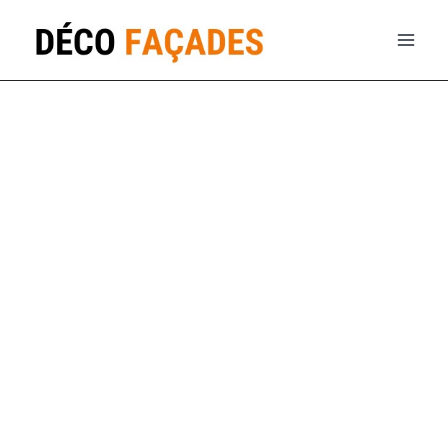
Ravalement de façade
appartement
à Montpon-Ménestérol
(24700 Dordogne)