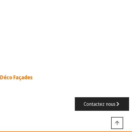
Besoin d'un spécialiste
Ravalement de façade à
Montpon-Ménestérol ?
Déco Façades
est à votre écoute pour toute demande
d’informations, devis.
Contactez nous